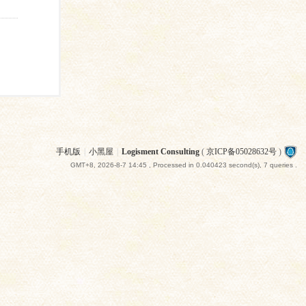
手机版
|
小黑屋
|
Logisment Consulting
(
京ICP备05028632号
)
GMT+8, 2026-8-7 14:45
, Processed in 0.040423 second(s), 7 queries .