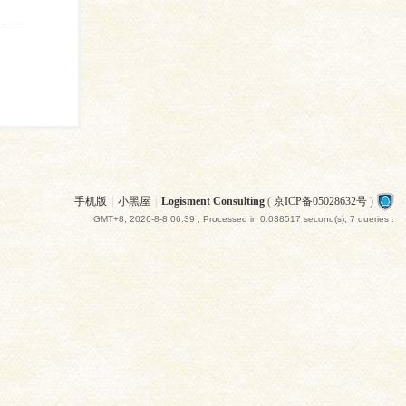
手机版
|
小黑屋
|
Logisment Consulting
(
京ICP备05028632号
)
GMT+8, 2026-8-8 06:39
, Processed in 0.038517 second(s), 7 queries .