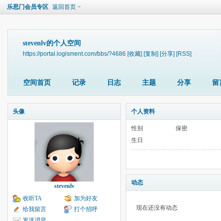
乐思门会员专区
返回首页
stevenlv的个人空间
https://portal.logisment.com/bbs/?4686
[收藏]
[复制]
[分享]
[RSS]
空间首页
记录
日志
主题
分享
留
头像
个人资料
性别
保密
生日
动态
stevenlv
收听TA
加为好友
现在还没有动态
给我留言
打个招呼
发送消息