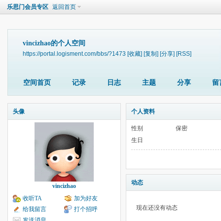
乐思门会员专区
返回首页
vincizhao的个人空间
https://portal.logisment.com/bbs/?1473
[收藏]
[复制]
[分享]
[RSS]
空间首页
记录
日志
主题
分享
留
头像
个人资料
性别
保密
生日
动态
vincizhao
收听TA
加为好友
现在还没有动态
给我留言
打个招呼
发送消息