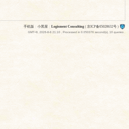
手机版
|
小黑屋
|
Logisment Consulting
(
京ICP备05028632号
)
GMT+8, 2026-8-6 21:10
, Processed in 0.050376 second(s), 10 queries .