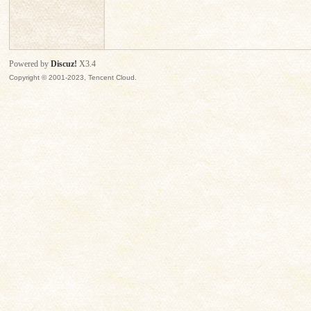
思
Powered by
Discuz!
X3.4
Copyright © 2001-2023, Tencent Cloud.
门
会