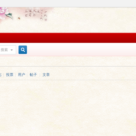
搜索
搜
志
|
投票
|
用户
|
帖子
|
文章
索