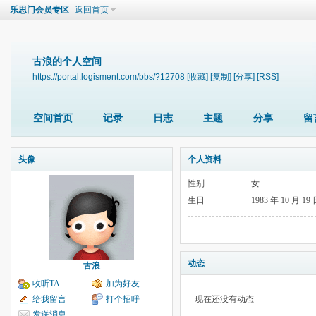
乐思门会员专区
返回首页
古浪的个人空间
https://portal.logisment.com/bbs/?12708
[收藏]
[复制]
[分享]
[RSS]
空间首页
记录
日志
主题
分享
留
头像
个人资料
性别
女
生日
1983 年 10 月 19
动态
古浪
收听TA
加为好友
给我留言
打个招呼
现在还没有动态
发送消息