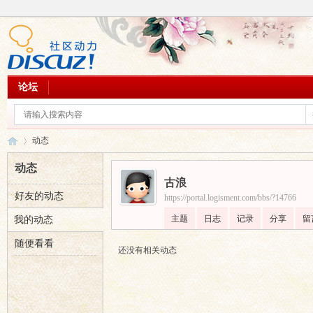
论坛
动态
动态
古浪
好友的动态
https://portal.logisment.com/bbs/?14766
乐
›
主题
日志
记录
分享
留
我的动态
随便看看
还没有相关动态