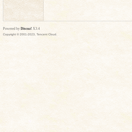
思
Powered by
Discuz!
X3.4
Copyright © 2001-2023, Tencent Cloud.
门
会