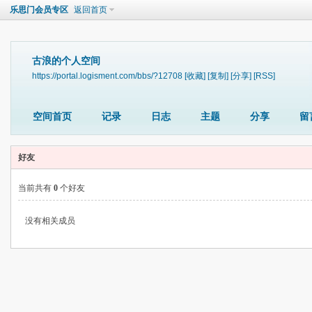
乐思门会员专区
返回首页
古浪的个人空间
https://portal.logisment.com/bbs/?12708
[收藏]
[复制]
[分享]
[RSS]
空间首页
记录
日志
主题
分享
留
好友
当前共有
0
个好友
没有相关成员