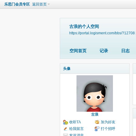
乐思门会员专区
返回首页
古浪的个人空间
https://portal.logisment.com/bbs/?12708
空间首页
记录
日志
头像
古浪
收听TA
加为好友
给我留言
打个招呼
发送消息