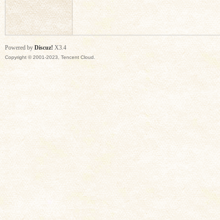
思
Powered by
Discuz!
X3.4
Copyright © 2001-2023, Tencent Cloud.
门
会