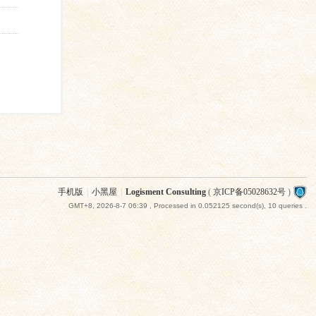
手机版
|
小黑屋
|
Logisment Consulting
(
京ICP备05028632号
)
GMT+8, 2026-8-7 06:39
, Processed in 0.052125 second(s), 10 queries .