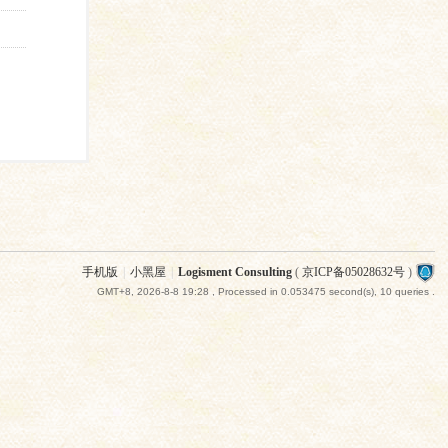
手机版
|
小黑屋
|
Logisment Consulting
(
京ICP备05028632号
)
GMT+8, 2026-8-8 19:28
, Processed in 0.053475 second(s), 10 queries .