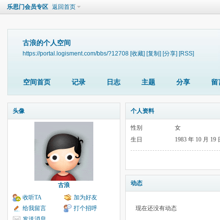
乐思门会员专区
返回首页
古浪的个人空间
https://portal.logisment.com/bbs/?12708
[收藏]
[复制]
[分享]
[RSS]
空间首页
记录
日志
主题
分享
留
头像
个人资料
性别
女
生日
1983 年 10 月 19
动态
古浪
收听TA
加为好友
给我留言
打个招呼
现在还没有动态
发送消息